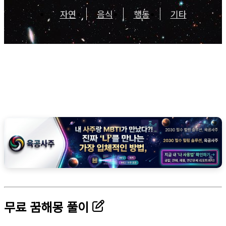
자연
음식
행동
기타
무료 꿈해몽 풀이