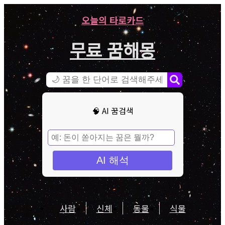
오늘의 타로카드
무료 꿈해몽
🧠 AI 꿈검색
AI 해석
사람
신체
동물
식물