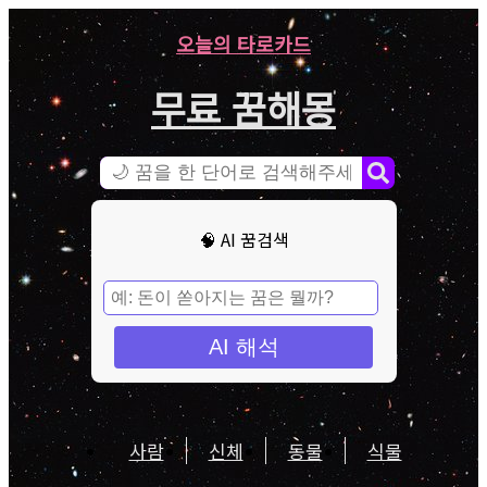
오늘의 타로카드
무료 꿈해몽
🧠 AI 꿈검색
AI 해석
사람
신체
동물
식물