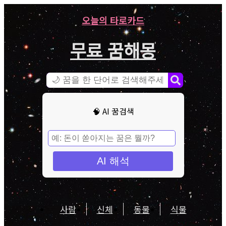
오늘의 타로카드
무료 꿈해몽
🧠 AI 꿈검색
AI 해석
사람
신체
동물
식물