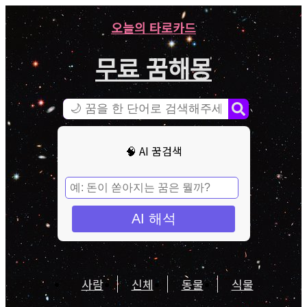
오늘의 타로카드
무료 꿈해몽
🧠 AI 꿈검색
AI 해석
사람
신체
동물
식물