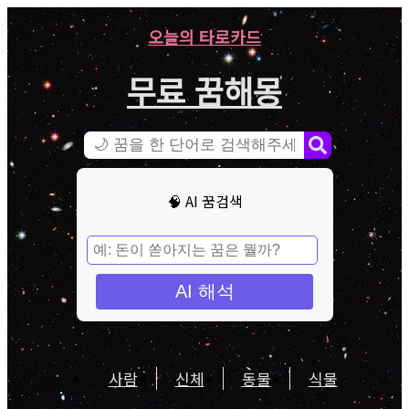
오늘의 타로카드
무료 꿈해몽
🧠 AI 꿈검색
AI 해석
사람
신체
동물
식물