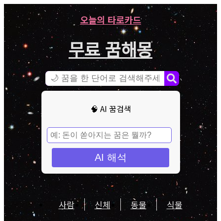
오늘의 타로카드
무료 꿈해몽
🧠 AI 꿈검색
AI 해석
사람
신체
동물
식물