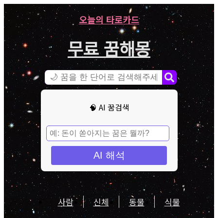
오늘의 타로카드
무료 꿈해몽
🧠 AI 꿈검색
AI 해석
사람
신체
동물
식물