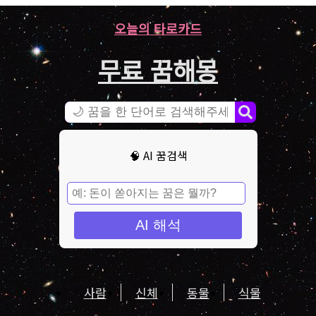
오늘의 타로카드
무료 꿈해몽
🧠 AI 꿈검색
AI 해석
사람
신체
동물
식물