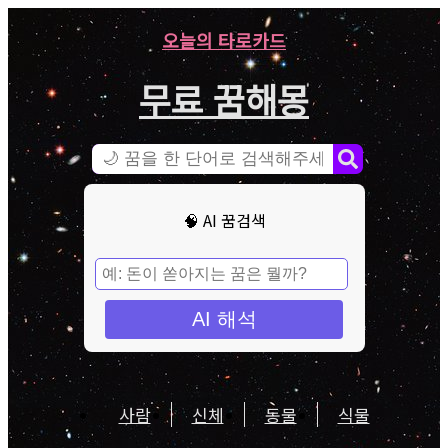
오늘의 타로카드
무료 꿈해몽
🧠 AI 꿈검색
AI 해석
사람
신체
동물
식물