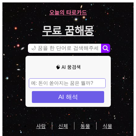
오늘의 타로카드
무료 꿈해몽
🧠 AI 꿈검색
AI 해석
사람
신체
동물
식물