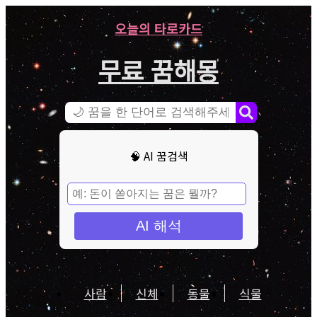
오늘의 타로카드
무료 꿈해몽
🧠 AI 꿈검색
AI 해석
사람
신체
동물
식물