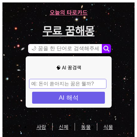
오늘의 타로카드
무료 꿈해몽
🧠 AI 꿈검색
AI 해석
사람
신체
동물
식물