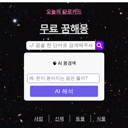
오늘의 타로카드
무료 꿈해몽
🧠 AI 꿈검색
AI 해석
사람
신체
동물
식물