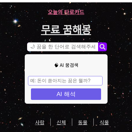
오늘의 타로카드
무료 꿈해몽
🧠 AI 꿈검색
AI 해석
사람
신체
동물
식물