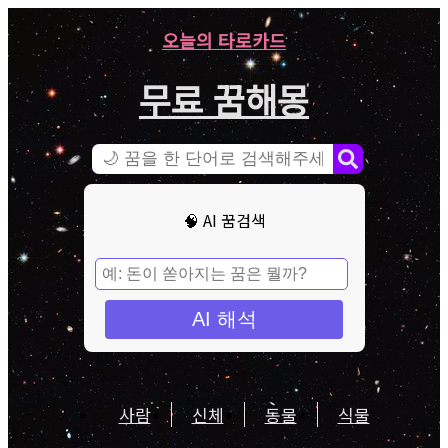
오늘의 타로카드
무료 꿈해몽
🧠 AI 꿈검색
AI 해석
사람
신체
동물
식물