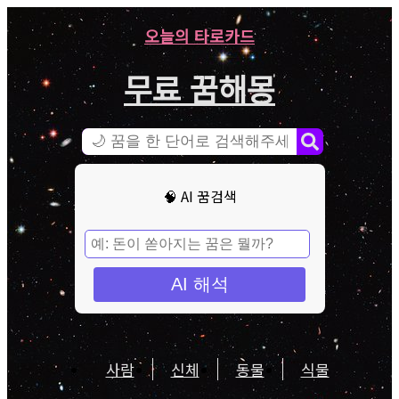
오늘의 타로카드
무료 꿈해몽
🧠 AI 꿈검색
AI 해석
사람
신체
동물
식물