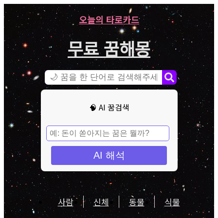
오늘의 타로카드
무료 꿈해몽
🧠 AI 꿈검색
AI 해석
사람
신체
동물
식물