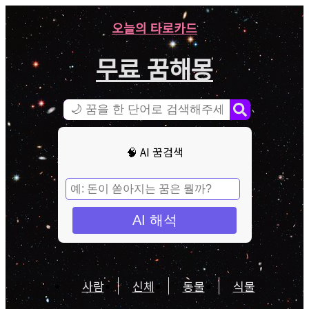
오늘의 타로카드
무료 꿈해몽
🧠 AI 꿈검색
AI 해석
사람
신체
동물
식물