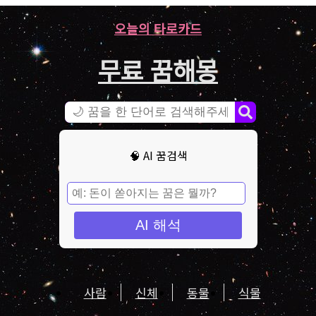
오늘의 타로카드
무료 꿈해몽
🧠 AI 꿈검색
AI 해석
사람
신체
동물
식물