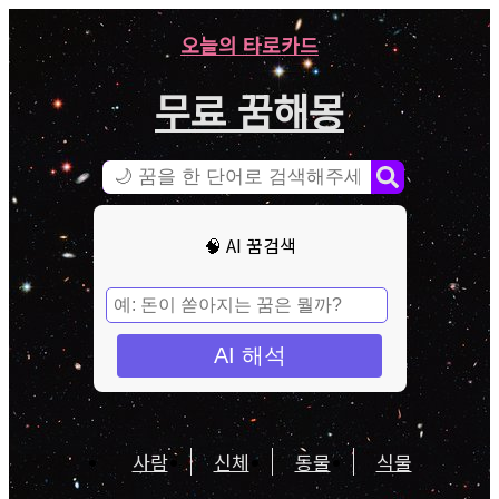
오늘의 타로카드
무료 꿈해몽
🧠 AI 꿈검색
AI 해석
사람
신체
동물
식물