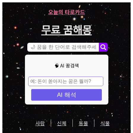
오늘의 타로카드
무료 꿈해몽
🧠 AI 꿈검색
AI 해석
사람
신체
동물
식물