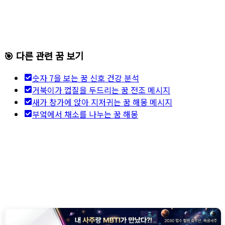
🎯 다른 관련 꿈 보기
숫자 7을 보는 꿈 신호 건강 분석
거북이가 껍질을 두드리는 꿈 전조 메시지
새가 창가에 앉아 지저귀는 꿈 해몽 메시지
부엌에서 채소를 나누는 꿈 해몽