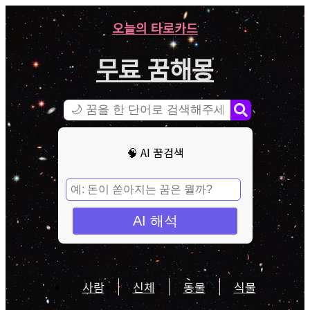
오늘의 타로카드
무료 꿈해몽
🧠 AI 꿈검색
AI 해석
사람
신체
동물
식물