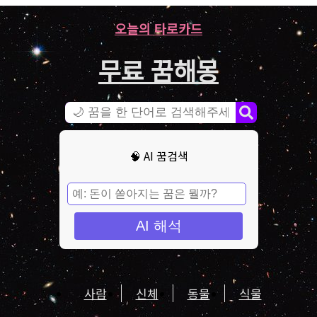
오늘의 타로카드
무료 꿈해몽
🧠 AI 꿈검색
AI 해석
사람
신체
동물
식물