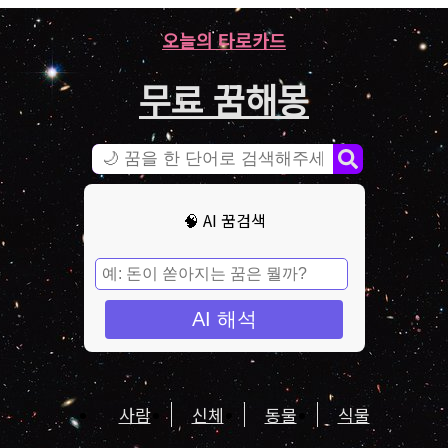
오늘의 타로카드
무료 꿈해몽
🧠 AI 꿈검색
AI 해석
사람
신체
동물
식물