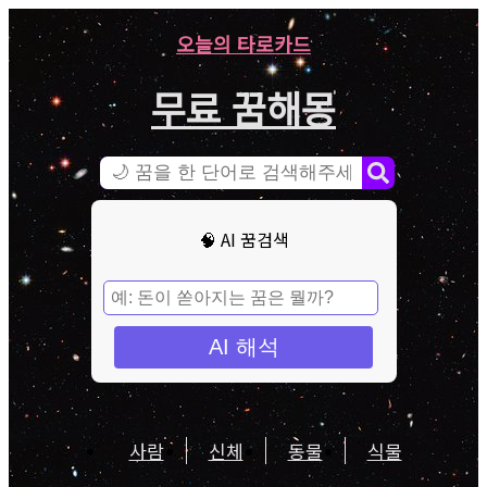
오늘의 타로카드
무료 꿈해몽
🧠 AI 꿈검색
AI 해석
사람
신체
동물
식물