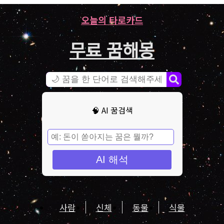
오늘의 타로카드
무료 꿈해몽
🧠 AI 꿈검색
AI 해석
사람
신체
동물
식물