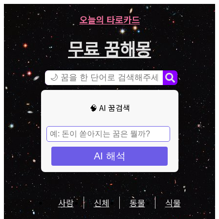
오늘의 타로카드
무료 꿈해몽
🧠 AI 꿈검색
AI 해석
사람
신체
동물
식물