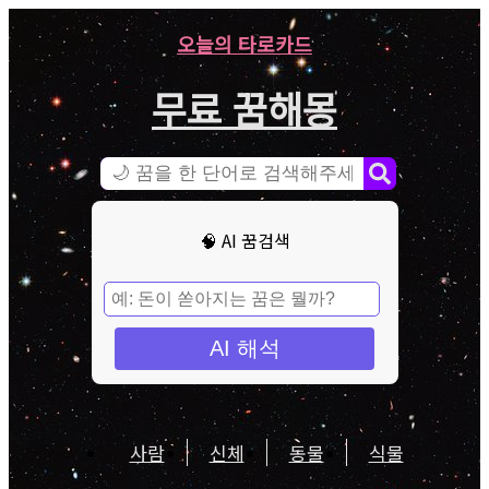
오늘의 타로카드
무료 꿈해몽
🧠 AI 꿈검색
AI 해석
사람
신체
동물
식물