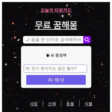
오늘의 타로카드
무료 꿈해몽
🧠 AI 꿈검색
AI 해석
사람
신체
동물
식물