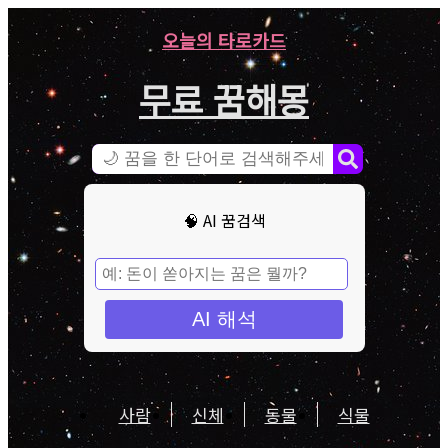
오늘의 타로카드
무료 꿈해몽
🧠 AI 꿈검색
AI 해석
사람
신체
동물
식물