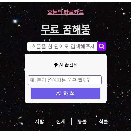
오늘의 타로카드
무료 꿈해몽
🧠 AI 꿈검색
AI 해석
사람
신체
동물
식물