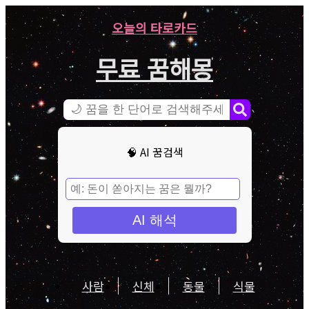
오늘의 타로카드
무료 꿈해몽
🧠 AI 꿈검색
AI 해석
사람
신체
동물
식물