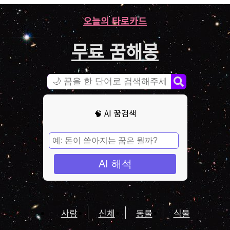
오늘의 타로카드
무료 꿈해몽
🧠 AI 꿈검색
AI 해석
사람
신체
동물
식물