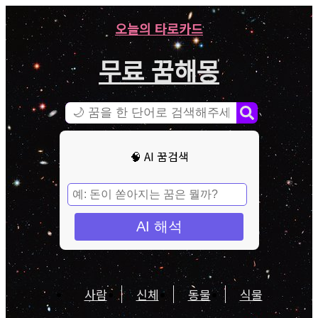
오늘의 타로카드
무료 꿈해몽
🧠 AI 꿈검색
AI 해석
사람
신체
동물
식물