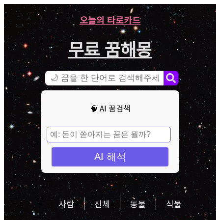
오늘의 타로카드
무료 꿈해몽
🧠 AI 꿈검색
AI 해석
사람
신체
동물
식물