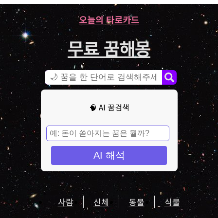
오늘의 타로카드
무료 꿈해몽
🧠 AI 꿈검색
AI 해석
사람
신체
동물
식물