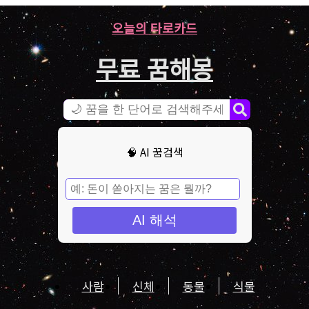
오늘의 타로카드
무료 꿈해몽
🧠 AI 꿈검색
AI 해석
사람
신체
동물
식물