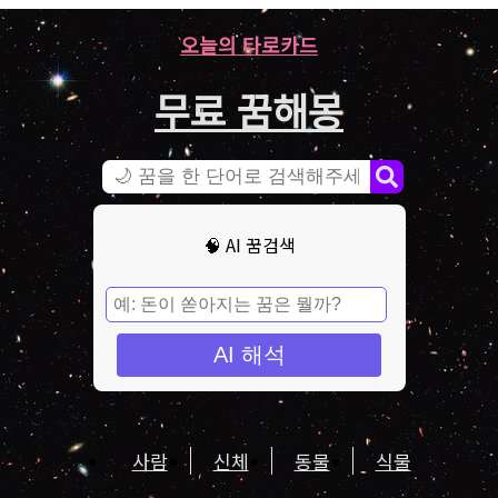
오늘의 타로카드
무료 꿈해몽
🧠 AI 꿈검색
AI 해석
사람
신체
동물
식물