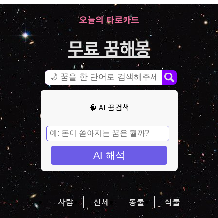
오늘의 타로카드
무료 꿈해몽
🧠 AI 꿈검색
AI 해석
사람
신체
동물
식물