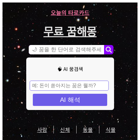
오늘의 타로카드
무료 꿈해몽
🧠 AI 꿈검색
AI 해석
사람
신체
동물
식물