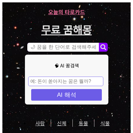
오늘의 타로카드
무료 꿈해몽
🧠 AI 꿈검색
AI 해석
사람
신체
동물
식물