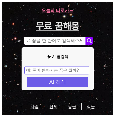
오늘의 타로카드
무료 꿈해몽
🧠 AI 꿈검색
AI 해석
사람
신체
동물
식물