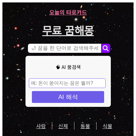
오늘의 타로카드
무료 꿈해몽
🧠 AI 꿈검색
AI 해석
사람
신체
동물
식물