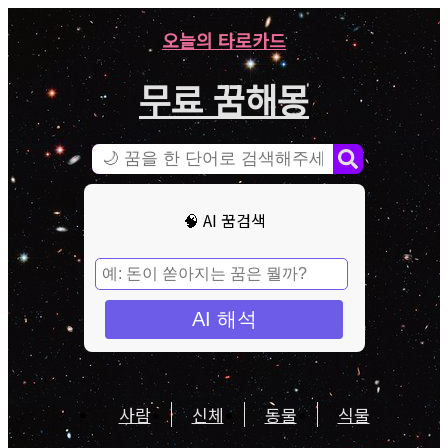
오늘의 타로카드
무료 꿈해몽
🧠 AI 꿈검색
AI 해석
사람
신체
동물
식물