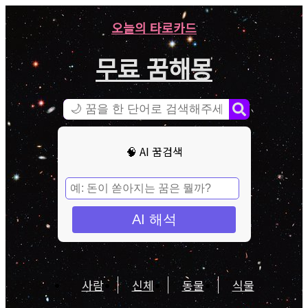
오늘의 타로카드
무료 꿈해몽
🧠 AI 꿈검색
AI 해석
사람
신체
동물
식물