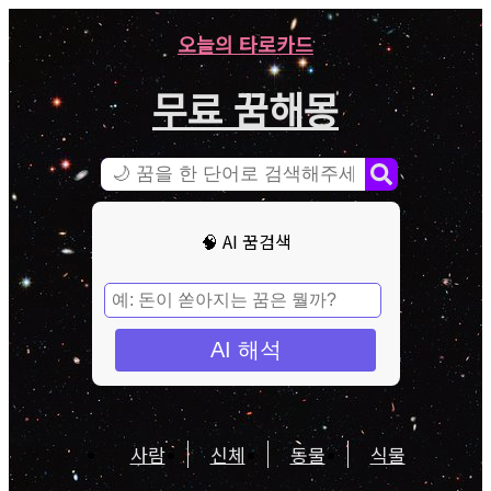
오늘의 타로카드
무료 꿈해몽
🧠 AI 꿈검색
AI 해석
사람
신체
동물
식물