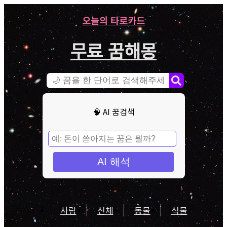
오늘의 타로카드
무료 꿈해몽
🧠 AI 꿈검색
AI 해석
사람
신체
동물
식물