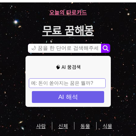
오늘의 타로카드
무료 꿈해몽
🧠 AI 꿈검색
AI 해석
사람
신체
동물
식물