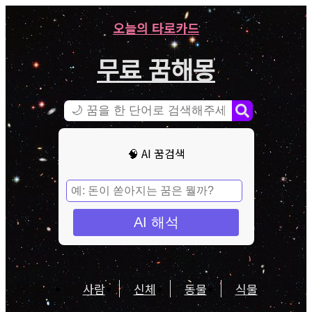
오늘의 타로카드
무료 꿈해몽
🧠 AI 꿈검색
AI 해석
사람
신체
동물
식물